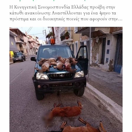
Η Κυνηγετική Συνομοσπονδία Ελλάδας προέβη στην
κάτωθι ανακοίνωση: Αναστέλλονται για ένα 4μηνο τα
πρόστιμα και οι διοικητικές ποινές που αφορούν στην
στείρωση και στην αποστολή DNA Στην τετράμηνη
αναστολή των προστίμων και διοικητικών ποινών που
προβλέπει ο νόμος «ΑΡΓΟΣ», για τις περιπτώσεις μη
συμμόρφωσης στην στείρωση των κατοικίδιων ζώων ή
στην αποστολή DNA, κατέληξε η […]