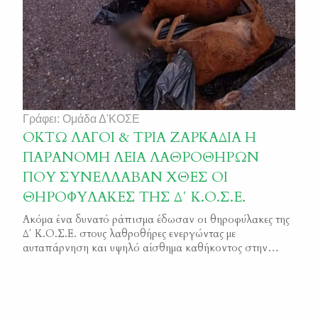
Γράφει: Ομάδα Δ'ΚΟΣΕ
ΟΚΤΩ ΛΑΓΟΙ & ΤΡΙΑ ΖΑΡΚΑΔΙΑ Η
ΠΑΡΑΝΟΜΗ ΛΕΙΑ ΛΑΘΡΟΘΗΡΩΝ
ΠΟΥ ΣΥΝΕΛΛΑΒΑΝ ΧΘΕΣ ΟΙ
ΘΗΡΟΦΥΛΑΚΕΣ ΤΗΣ Δ΄ Κ.Ο.Σ.Ε.
Ακόμα ένα δυνατό ράπισμα έδωσαν οι θηροφύλακες της
Δ΄ Κ.Ο.Σ.Ε. στους λαθροθήρες ενεργώντας με
αυταπάρνηση και υψηλό αίσθημα καθήκοντος στην
περιοχή της Φωκίδας. Εδώ και αρκετές ημέρες είχαν
φτάσει στα αυτιά των Ομοσπονδιακών Θηροφυλάκων
της Δ’ Κυνηγετικής Ομοσπονδίας Στερεάς Ελλάδος
πληροφορίες για ομάδα λαθροθήρων που