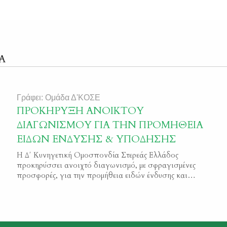
Α
Γράφει: Ομάδα Δ'ΚΟΣΕ
ΠΡΟΚΗΡΥΞΗ ΑΝΟΙΚΤΟΥ
ΔΙΑΓΩΝΙΣΜΟΥ ΓΙΑ ΤΗΝ ΠΡΟΜΗΘΕΙΑ
ΕΙΔΩΝ ΕΝΔΥΣΗΣ & ΥΠΟΔΗΣΗΣ
Η Δ΄ Κυνηγετική Ομοσπονδία Στερεάς Ελλάδος
προκηρύσσει ανοιχτό διαγωνισμό, με σφραγισμένες
προσφορές, για την προμήθεια ειδών ένδυσης και
υπόδησης για την κάλυψη των αναγκών 70 Ιδιωτικών
Φυλάκων Θήρας της Κυνηγετικής Ομοσπονδίας Στερεάς
Ελλάδας. Κριτήριο αξιολόγησης ορίζεται η συμφερότερη
προσφορά λαμβανομένης υπόψη και της ποιότητας των
ενδυμάτων – υποδημάτων. Όσοι επιθυμούν να