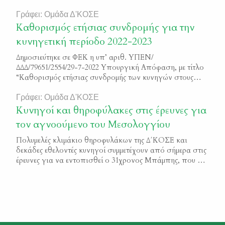
σκοπό Φ.Ε.Κ. 15/Α/2012
Γράφει: Ομάδα Δ'ΚΟΣΕ
Καθορισμός ετήσιας συνδρομής για την
κυνηγετική περίοδο 2022-2023
Δημοσιεύτηκε σε ΦΕΚ η υπ’ αριθ. ΥΠΕΝ/
ΔΔΔ/79651/2554/29-7-2022 Υπουργική Απόφαση, με τίτλο
“Καθορισμός ετήσιας συνδρομής των κυνηγών στους
αναγνωρισμένους από το Υπουργείο Περιβάλλοντος και
Ενέργειας, Κυνηγετικούς Συλλόγους” Μπορείτε να
Γράφει: Ομάδα Δ'ΚΟΣΕ
διαβάσετε το κείμενο της απόφαση εδώ ΦΕΚ 4130/Β/2022
Κυνηγοί και θηροφύλακες στις έρευνες για
τον αγνοούμενο του Μεσολογγίου
Πολυμελές κλιμάκιο θηροφυλάκων της Δ΄ΚΟΣΕ και
δεκάδες εθελοντές κυνηγοί συμμετέχουν από σήμερα στις
έρευνες για να εντοπισθεί ο 31χρονος Μπάμπης, που για
πάνω από μία εβδομάδα αγνοείται στο Μεσολόγγι. Οι
ομάδες θηροφυλάκων και κυνηγών χτένισαν σήμερα
περιοχές του κάμπου στο Ευηνοχώρι, καθώς εκεί
εντοπίστηκε για τελευταία φορά το στίγμα του
αγνοούμενου. Η συμμετοχή τους στις […]