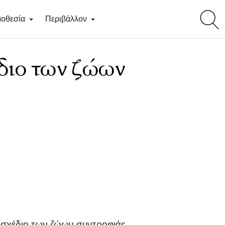
toggl
οθεσία
Περιβάλλον
searc
έδιο των ζώων
οσχέδιο των ζώων συντροφιάς