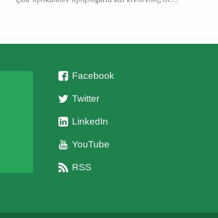
κυνηγετικές οργανώσεις συνδράμουν μόνο ύστερα από
αίτημα των δημόσιων αρχών και των φορέων της
τοπικής αυτοδιοίκησης. Όπως είναι αυτονόητο εάν αυτό
το αίτημα δεν υπάρχει και η τοπική κοινωνία δεν
ενοχλείτε από […]
Facebook
Twitter
ι
LinkedIn
YouTube
RSS