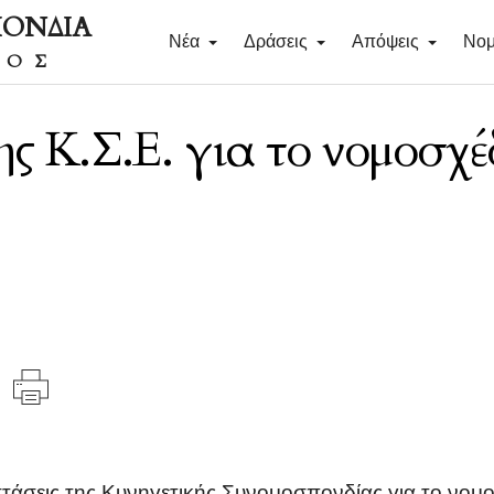
ΠΟΝΔΙΑ
Νέα
Δράσεις
Απόψεις
Νομ
ΔΟΣ
ης Κ.Σ.Ε. για το νομοσχ
στάσεις της Κυνηγετικής Συνομοσπονδίας για το νομ