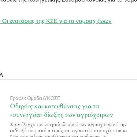
 Οι ενστάσεις της ΚΣΕ για το νομοσχ ζωων
Α
Γράφει: Ομάδα Δ'ΚΟΣΕ
Οδηγίες και κατευθύνσεις για τα
«συνεργεία» δίωξης των αγριόχοιρων
Στον έλεγχο του υπερπληθυσμού των αγριόχοιρων ή την
εκδίωξή τους από αστικές και αγροτικές περιοχές που τα
ζώα προκαλούν προβλήματα και κινδύνους, οι