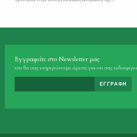
Κυνηγετικής Συνομοσπονδίας Ελλάδας και της Δ΄ ΚΟΣΕ,
που έγινε σε κεντρικό ξενοδοχείο της Αθήνας, επ’
ευκαιρία του νέου χρόνου. Υπουργοί και κυβερνητικά
στελέχη, δεκάδες βουλευτές, εκπρόσωποι κομμάτων και
της τοπικής Αυτοδιοίκησης προσήλθαν στην εκδήλωση,
αναγνωρίζοντας […]
Εγγραφείτε στο Newsletter μας
και θα σας ενημερώνουμε άμεσα για οτι σας ενδιαφέρε