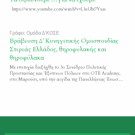
για την περίοδο 2019-2020, επαναλαμβάνεται η
https://www.youtube.com/watch?v=L1uUbi7Yxas
Ρυθμιστική της προηγούμενης περιόδου, πέραν
ορισμένων ειδικών ρυθμίσεων για τον αγριόχοιρο και το
τρυγόνι. […]
Γράφει: Ομάδα Δ'ΚΟΣΕ
Βράβευση Δ’ Κυνηγετικής Ομοσπονδίας
Στερεάς Ελλάδος, θηροφυλακής και
θηροφύλακα
Με επιτυχία διεξήχθη το 3ο Συνέδριο Πολιτικής
Προστασίας και Έξυπνων Πόλεων στο ΟΤΕ Academy,
στο Μαρούσι, υπό την αιγίδα της Πανελλήνιας Ένωσης
Γενικών Γραμματέων Τοπικής Αυτοδιοίκησης και του
Δήμου Αμαρουσίου, παρουσία του Υφυπουργού
Πολιτικής Προστασίας Κώστα Κατσαφάδου, του
Κυβερνητικού Εκπροσώπου Παύλου Μαρινάκη, είκοσι
εννέα Δημάρχων, του Προέδρου του ΟΑΣΠ, καθηγητή
Ευθύμη Λέκκα, δεκάδων Αντιδημάρχων, εκπροσώπων
[…]