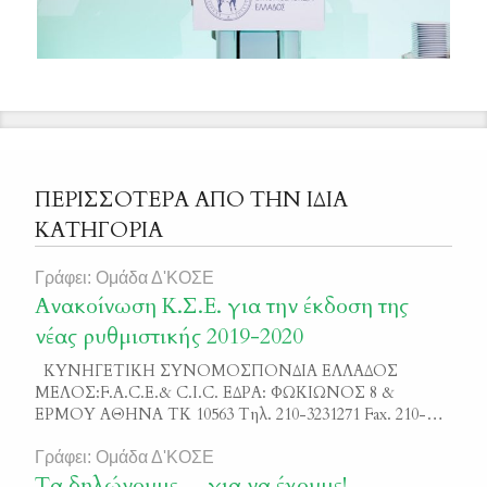
ΠΕΡΙΣΣΟΤΕΡΑ ΑΠΟ ΤΗΝ ΙΔΙΑ
ΚΑΤΗΓΟΡΙΑ
Γράφει: Ομάδα Δ'ΚΟΣΕ
Ανακοίνωση Κ.Σ.Ε. για την έκδοση της
νέας ρυθμιστικής 2019-2020
ΚΥΝΗΓΕΤΙΚΗ ΣΥΝΟΜΟΣΠΟΝΔΙΑ ΕΛΛΑΔΟΣ
ΜΕΛΟΣ:F.A.C.E.& C.I.C. ΕΔΡΑ: ΦΩΚΙΩΝΟΣ 8 &
ΕΡΜΟΥ ΑΘΗΝΑ ΤΚ 10563 Τηλ. 210-3231271 Fax. 210-
3222755 http://www.ksellas.gr, e-mail: info@ksellas.gr
ΑΝΑΚΟΙΝΩΣΗ Με την υπογραφείσα από τον υπουργό
Γράφει: Ομάδα Δ'ΚΟΣΕ
Περιβάλλοντος κ. Κ. Χατζηδάκη, Ρυθμιστική Απόφαση
Τα δηλώνουμε …για να έχουμε!