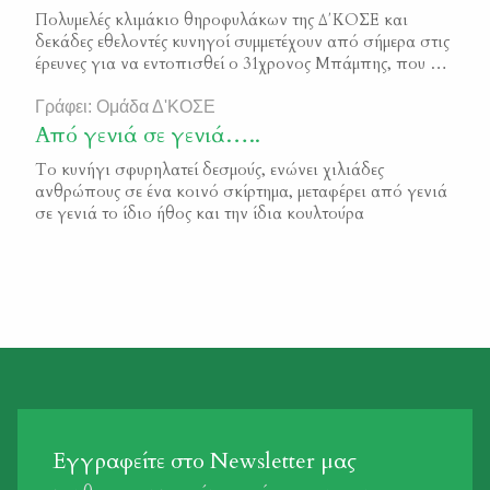
Πολυμελές κλιμάκιο θηροφυλάκων της Δ΄ΚΟΣΕ και
δεκάδες εθελοντές κυνηγοί συμμετέχουν από σήμερα στις
έρευνες για να εντοπισθεί ο 31χρονος Μπάμπης, που για
πάνω από μία εβδομάδα αγνοείται στο Μεσολόγγι. Οι
ομάδες θηροφυλάκων και κυνηγών χτένισαν σήμερα
Γράφει: Ομάδα Δ'ΚΟΣΕ
περιοχές του κάμπου στο Ευηνοχώρι, καθώς εκεί
Από γενιά σε γενιά…..
εντοπίστηκε για τελευταία φορά το στίγμα του
Το κυνήγι σφυρηλατεί δεσμούς, ενώνει χιλιάδες
αγνοούμενου. Η συμμετοχή τους στις […]
ανθρώπους σε ένα κοινό σκίρτημα, μεταφέρει από γενιά
σε γενιά το ίδιο ήθος και την ίδια κουλτούρα
Εγγραφείτε στο Newsletter μας