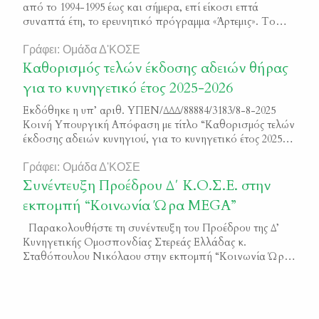
από το 1994-1995 έως και σήμερα, επί είκοσι επτά
συναπτά έτη, το ερευνητικό πρόγραμμα «Άρτεμις». Το
«Άρτεμις» είναι η διαρκής παρακολούθηση και μελέτη των
θηραματικών πληθυσμών της χώρας, μέσω της
Γράφει: Ομάδα Δ'ΚΟΣΕ
συστηματικής καταγραφής της κυνηγετικής κάρπωσης. Η
Καθορισμός τελών έκδοσης αδειών θήρας
συλλογή των απαραίτητων στοιχείων για την εκπόνηση
για το κυνηγετικό έτος 2025-2026
της μελέτης, ακολουθεί την πιο ενδεδειγμένη διεθνώς […]
Εκδόθηκε η υπ’ αριθ. ΥΠΕΝ/ΔΔΔ/88884/3183/8-8-2025
Κοινή Υπουργική Απόφαση με τίτλο “Καθορισμός τελών
έκδοσης αδειών κυνηγιού, για το κυνηγετικό έτος 2025-
2026”. Μπορείτε να διαβάσετε την απόφαση εδώ ΦΕΚ
4366/Β/2025
Γράφει: Ομάδα Δ'ΚΟΣΕ
Συνέντευξη Προέδρου Δ΄ Κ.Ο.Σ.Ε. στην
εκπομπή “Κοινωνία Ώρα MEGA”
Παρακολουθήστε τη συνέντευξη του Προέδρου της Δ’
Κυνηγετικής Ομοσπονδίας Στερεάς Ελλάδας κ.
Σταθόπουλου Νικόλαου στην εκπομπή “Κοινωνία Ώρα
MEGA” που πραγματοποιήθηκε στις 10 Νοεμβρίου 2020