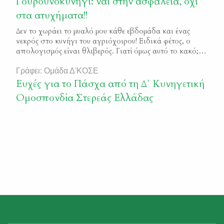
Γουρουνοκυνήγι: ναι στην ασφάλεια, όχι
στα ατυχήματα!!
Δεν το χωράει το μυαλό μου κάθε εβδομάδα και ένας
νεκρός στο κυνήγι του αγριόχοιρου! Ειδικά φέτος, ο
απολογισμός είναι θλιβερός. Γιατί όμως αυτό το κακό;
Θα προσπαθήσω να καταγράψω τις αιτίες, όχι για να
κάνουμε μία ακόμα διαπίστωση, αλλά για να βρεθούμε
Γράφει: Ομάδα Δ'ΚΟΣΕ
πιο κοντά στη θεραπεία. Πρώτα πρώτα, θα πρέπει να
Ευχές για το Πάσχα από τη Δ΄ Κυνηγετική
διευκρινίσουμε ότι στη […]
Ομοσπονδία Στερεάς Ελλάδας