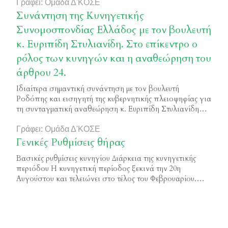
παράνομο παζάρι του Σχιστού. Δόθηκε ένα σοβαρό
Γράφει: Ομάδα Δ'ΚΟΣΕ
πλήγμα στο παράνομο εμπόριο πουλιών. Με την
Συνάντηση της Κυνηγετικής
ευκαιρία, σας γνωρίζουμε ότι συνολικά το τελευταίο
Συνομοσπονδίας Ελλάδος με τον βουλευτή
τριετία έχουν υποβληθεί από τους Ομοσπονδιακούς
κ. Ευριπίδη Στυλιανίδη. Στο επίκεντρο ο
θηροφύλακες και Δασοφύλακες 37 […]
ρόλος των κυνηγών και η αναθεώρηση του
άρθρου 24.
Ιδιαίτερα σημαντική συνάντηση με τον βουλευτή
Ροδόπης και εισηγητή της κυβερνητικής πλειοψηφίας για
τη συνταγματική αναθεώρηση κ. Ευριπίδη Στυλιανίδη
πραγματοποίησαν ο Πρόεδρος της Κυνηγετικής
Συνομοσπονδίας Ελλάδος, κ. Γιώργος Αραμπατζής, και
Γράφει: Ομάδα Δ'ΚΟΣΕ
ο Πρόεδρος της Κυνηγετικής Ομοσπονδίας Στερεάς
Γενικές Ρυθμίσεις θήρας
Ελλάδος, κ. Νίκος Σταθόπουλος, με επίκεντρο τον
Βασικές ρυθμίσεις κυνηγίου Διάρκεια της κυνηγετικής
θεσμικό ρόλο των Κυνηγετικών Οργανώσεων και τη
περιόδου Η κυνηγετική περίοδος ξεκινά την 20η
συμμετοχή τους στον διάλογο για […]
Αυγούστου και τελειώνει στο τέλος του Φεβρουαρίου.
Παρόλα αυτά η θήρα όλων των θηρεύσιμων ειδών
υπόκειται σε επιπλέον χρονικούς και χωρικούς
περιορισμούς. Άδειες θήρας. Το κυνήγι επιτρέπεται
μόνον στον κάτοχο αδείας θήρας, η οποία εκδίδεται από