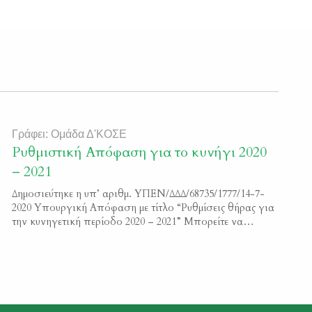
Γράφει: Ομάδα Δ'ΚΟΣΕ
Ρυθμιστική Απόφαση για το κυνήγι 2020
– 2021
Δημοσιεύτηκε η υπ’ αριθμ. ΥΠΕΝ/ΔΔΔ/68735/1777/14-7-
2020 Υπουργική Απόφαση με τίτλο “Ρυθμίσεις θήρας για
την κυνηγετική περίοδο 2020 – 2021” Μπορείτε να
διαβάσετε το κείμενο της απόφασης εδώ ΦΕΚ
3053/B/2020