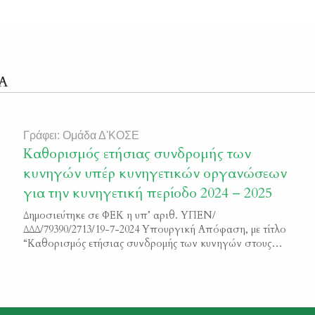
Α
Γράφει: Ομάδα Δ'ΚΟΣΕ
Καθορισμός ετήσιας συνδρομής των
κυνηγών υπέρ κυνηγετικών οργανώσεων
για την κυνηγετική περίοδο 2024 – 2025
Δημοσιεύτηκε σε ΦΕΚ η υπ’ αριθ. ΥΠΕΝ/
ΔΔΔ/79390/2713/19-7-2024 Υπουργική Απόφαση, με τίτλο
“Καθορισμός ετήσιας συνδρομής των κυνηγών στους
αναγνωρισμένους από το Υπουργείο Περιβάλλοντος
και Ενέργειας, Κυνηγετικούς Συλλόγους για την
κυνηγετική περίοδο 2024-2025” Μπορείτε να διαβάσετε
το κείμενο της απόφαση εδώ ΦΕΚ 4304/Β/2024