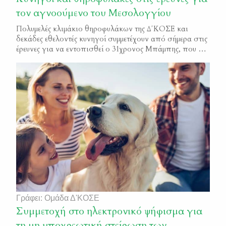
τον αγνοούμενο του Μεσολογγίου
Πολυμελές κλιμάκιο θηροφυλάκων της Δ΄ΚΟΣΕ και
δεκάδες εθελοντές κυνηγοί συμμετέχουν από σήμερα στις
έρευνες για να εντοπισθεί ο 31χρονος Μπάμπης, που για
πάνω από μία εβδομάδα αγνοείται στο Μεσολόγγι. Οι
ομάδες θηροφυλάκων και κυνηγών χτένισαν σήμερα
περιοχές του κάμπου στο Ευηνοχώρι, καθώς εκεί
εντοπίστηκε για τελευταία φορά το στίγμα του
αγνοούμενου. Η συμμετοχή τους στις […]
Γράφει: Ομάδα Δ'ΚΟΣΕ
Συμμετοχή στο ηλεκτρονικό ψήφισμα για
τη μη υποχρεωτική στείρωση των