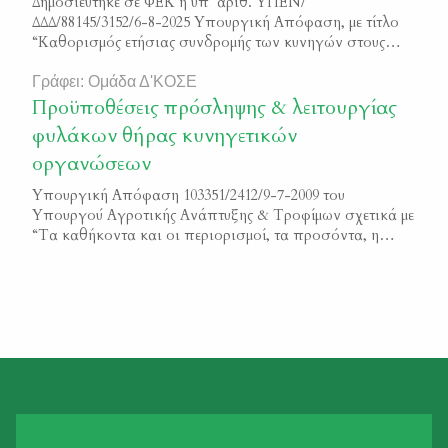
Δημοσιεύτηκε σε ΦΕΚ η υπ’ αριθ. ΥΠΕΝ/
ΔΔΔ/88145/3152/6-8-2025 Υπουργική Απόφαση, με τίτλο
“Καθορισμός ετήσιας συνδρομής των κυνηγών στους
αναγνωρισμένους από το Υ.Π.ΕΝ. Κυνηγετικούς
Συλλόγους για την κυνηγετική περίοδο 2025-2026”
Γράφει: Ομάδα Δ'ΚΟΣΕ
Μπορείτε να διαβάσετε το κείμενο της απόφαση εδώ
Προϋποθέσεις πρόσληψης & λειτουργίας
ΦΕΚ 4349/Β/2025
φυλάκων θήρας κυνηγετικών
οργανώσεων
Υπουργική Απόφαση 103351/2412/9-7-2009 του
Υπουργού Αγροτικής Ανάπτυξης & Τροφίμων σχετικά με
“Τα καθήκοντα και οι περιορισμοί, τα προσόντα, η
ηλικία και λοιπά θέματα που αφορούν πρόσληψη και
λειτουργία των φυλάκων θήρας των κυνηγετικών
οργανώσεων.” Φ.Ε.Κ. 1377/Β/2009