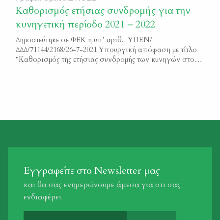
Καθορισμός ετήσιας συνδρομής για την
κυνηγετική περίοδο 2021 – 2022
Δημοσιεύτηκε σε ΦΕΚ η υπ’ αριθ. ΥΠΕΝ/
ΔΔΔ/71144/2168/26-7-2021 Υπουργική απόφαση με τίτλο
“Καθορισμός της ετήσιας συνδρομής των κυνηγών στους
αναγνωρισμένους από το ΥΠΕΝ Κυνηγετικούς
Συλλόγους”. Μπορείτε να διαβάσετε το κείμενο της
απόφασης εδώ 3474_Β_2021
Εγγραφείτε στο Newsletter μας
και θα σας ενημερώνουμε άμεσα για οτι σας
ενδιαφέρει