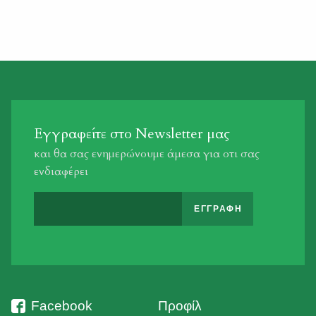
προσπάθεια να παρουσιασθούν ως δήθεν
πυροβολημένα από λαθροθήρες. Όλες οι κτηνιατρικές
αυτοψίες που έγιναν, τόσο στις περισυλλεγμένες σορούς
των δύο νεκρών πουλιών, όσο και στο τραυματισμένο
που νοσηλεύεται στο κέντρο […]
Εγγραφείτε στο Newsletter μας
και θα σας ενημερώνουμε άμεσα για οτι σας
ενδιαφέρει
Facebook
Προφίλ