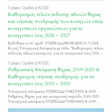
Γράφει: Ομάδα Δ'ΚΟΣΕ
Καθορισμός τελών έκδοσης αδειών θήρας
και ετήσιας συνδρομής των κυνηγών υπέρ
κυνηγετικών οργανώσεων για το
κυνηγετικό έτος 2026 – 2027
Εκδόθηκε η υπ’ αριθ. ΥΠΕΝ/ΔΔΔ/88158/2805/31-7-2026
Κοινή Υπουργική Απόφαση με τίτλο “Καθορισμός τελών
έκδοσης αδειών κυνηγιού, για το κυνηγετικό έτος 2026-
2027”, καθώς και η υπ’ αριθ. ΥΠΕΝ/ΔΔΔ/88481/2814/31-7-
2026 Υπουργική Απόφαση, με τίτλο “Καθορισμός ετήσιας
Γράφει: Ομάδα Δ'ΚΟΣΕ
συνδρομής των κυνηγών στους αναγνωρισμένους από το
Ρυθμιστική Απόφαση θήρας 2019-2020 &
Υ.Π.ΕΝ. Κυνηγετικούς Συλλόγους για την κυνηγετική
Καθορισμός ετήσιας συνδρομής για το
περίοδο 2026-2027” Μπορείτε να διαβάσετε και τις δύο
κυνηγετικό έτος 2019 – 2020
αποφάσεις […]
Υπουργική απόφαση ΥΠΕΝ/ΔΔΔ/71082/539/5-8-2019
Ρυθμίσεις θήρας για την κυνηγετική περίοδο 2019-2020
Υπουργική απόφαση ΥΠΕΝ/ΔΔΔ/71090/540/5-8-2019
Καθορισμός ετήσιας συνδρομής των κυνηγών στους
αναγνωρισμένους από το Υ.ΠΕ.Ν. Κυνηγετικούς