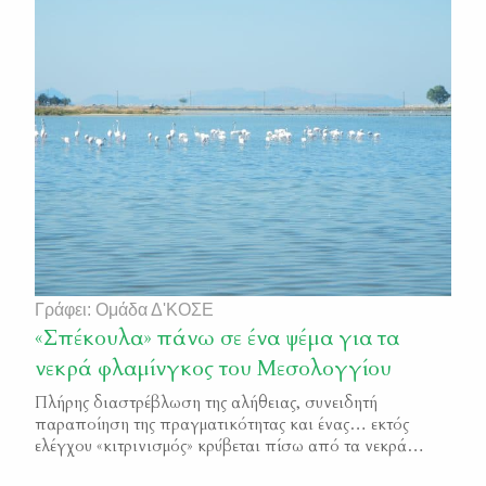
Συλλόγους ΦΕΚ 3137/Β/2019
Γράφει: Ομάδα Δ'ΚΟΣΕ
«Σπέκουλα» πάνω σε ένα ψέμα για τα
νεκρά φλαμίνγκος του Μεσολογγίου
Πλήρης διαστρέβλωση της αλήθειας, συνειδητή
παραποίηση της πραγματικότητας και ένας… εκτός
ελέγχου «κιτρινισμός» κρύβεται πίσω από τα νεκρά
φλαμίνγκος στις Αλυκές του Μεσολογγίου, που έγινε