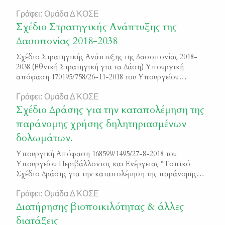
Γράφει: Ομάδα Δ'ΚΟΣΕ
Σχέδιο Στρατηγικής Ανάπτυξης της
Δασοπονίας 2018-2038
Σχέδιο Στρατηγικής Ανάπτυξης της Δασοπονίας 2018-
2038 (Εθνική Στρατηγική για τα Δάση) Υπουργική
απόφαση 170195/758/26-11-2018 του Υπουργείου
Περιβάλλοντος και Ενέργειας Φ.Ε.Κ. 5351/Β/2018
Γράφει: Ομάδα Δ'ΚΟΣΕ
Σχέδιο Δράσης για την καταπολέμηση της
παράνομης χρήσης δηλητηριασμένων
δολωμάτων.
Υπουργική Απόφαση 168599/1495/27-8-2018 του
Υπουργείου Περιβάλλοντος και Ενέργειας “Τοπικό
Σχέδιο Δράσης για την καταπολέμηση της παράνομης
χρήσης δηλητηριασμένων δολωμάτων” Φ.Ε.Κ. 3793/
Β/2018 Πρόκειται για την ενεργή συμμετοχή των
Γράφει: Ομάδα Δ'ΚΟΣΕ
κυνηγετικών οργανώσεων και των φυλάκων θήρας στην
Διατήρησης βιοποικιλότητας & άλλες
υλοποίηση των τοπικών σχεδίων δράσης κατά της
διατάξεις
παράνομης χρήσης δηλητηριασμένων δολωμάτων.