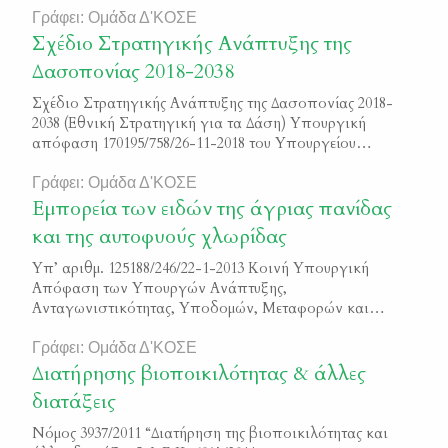
Γράφει: Ομάδα Δ'ΚΟΣΕ
Σχέδιο Στρατηγικής Ανάπτυξης της
Δασοπονίας 2018-2038
Σχέδιο Στρατηγικής Ανάπτυξης της Δασοπονίας 2018-
2038 (Εθνική Στρατηγική για τα Δάση) Υπουργική
απόφαση 170195/758/26-11-2018 του Υπουργείου
Περιβάλλοντος και Ενέργειας Φ.Ε.Κ. 5351/Β/2018
Γράφει: Ομάδα Δ'ΚΟΣΕ
Εμπορεία των ειδών της άγριας πανίδας
και της αυτοφυούς χλωρίδας
Υπ’ αριθμ. 125188/246/22-1-2013 Κοινή Υπουργική
Απόφαση των Υπουργών Ανάπτυξης,
Ανταγωνιστικότητας, Υποδομών, Μεταφορών και
Δικτύων και του Περιβάλλοντος, Ενέργειας & Κλιματικής
Αλλαγής σχετικά με την “Εμπορεία των ειδών της άγριας
Γράφει: Ομάδα Δ'ΚΟΣΕ
πανίδας και της αυτοφυούς χλωρίδας” Φ.Ε.Κ. 285/Β/2013
Διατήρησης βιοποικιλότητας & άλλες
διατάξεις
Νόμος 3937/2011 “Διατήρηση της βιοποικιλότητας και