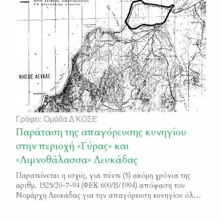
Στις θέσεις τους!
Γράφει: Ομάδα Δ'ΚΟΣΕ
Παράταση της απαγόρευσης κυνηγίου
στην περιοχή «Γύρας» και
«Λιμνοθάλασσα» Λευκάδας
Παρατείνεται η ισχύς, για πέντε (5) ακόμη χρόνια της
αριθμ. 1525/20−7−94 (ΦΕΚ 600/Β/1994) απόφαση του
Νομάρχη Λευκάδας για την απαγόρευση κυνηγίου όλων
των θηραμάτων στην περιοχή της «Γύρας» και
«Λιμνοθάλασσας» από 1−8−2014 έως 31−7−2019 και στα