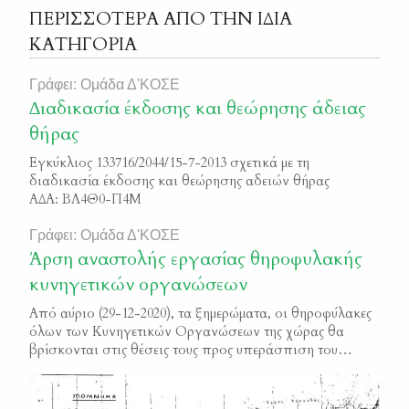
ΠΕΡΙΣΣΟΤΕΡΑ ΑΠΟ ΤΗΝ ΙΔΙΑ
ΚΑΤΗΓΟΡΙΑ
Γράφει: Ομάδα Δ'ΚΟΣΕ
∆ιαδικασία έκδοσης και θεώρησης άδειας
θήρας
Εγκύκλιος 133716/2044/15-7-2013 σχετικά με τη
διαδικασία έκδοσης και θεώρησης αδειών θήρας
ΑΔΑ: ΒΛ4Θ0-Π4Μ
Γράφει: Ομάδα Δ'ΚΟΣΕ
Άρση αναστολής εργασίας θηροφυλακής
κυνηγετικών οργανώσεων
Από αύριο (29-12-2020), τα ξημερώματα, οι θηροφύλακες
όλων των Κυνηγετικών Οργανώσεων της χώρας θα
βρίσκονται στις θέσεις τους προς υπεράσπιση του
φυσικού περιβάλλοντος και της άγριας ζωής. Διαβάστε
παρακάτω ολόκληρη την ανακοίνωση της Κυνηγετικής
Συνομοσπονδίας Ελλάδας 2136. 28 12 2020 Ανακοίνωση –