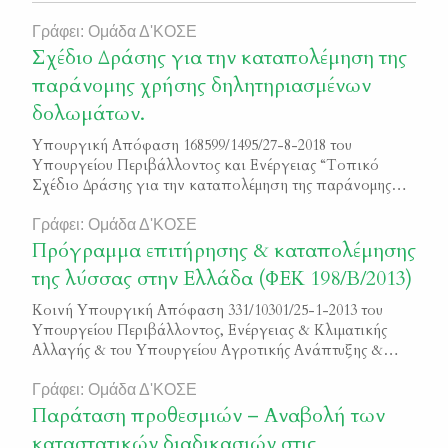
Γράφει: Ομάδα Δ'ΚΟΣΕ
Σχέδιο Δράσης για την καταπολέμηση της
παράνομης χρήσης δηλητηριασμένων
δολωμάτων.
Υπουργική Απόφαση 168599/1495/27-8-2018 του
Υπουργείου Περιβάλλοντος και Ενέργειας “Τοπικό
Σχέδιο Δράσης για την καταπολέμηση της παράνομης
χρήσης δηλητηριασμένων δολωμάτων” Φ.Ε.Κ. 3793/
Β/2018 Πρόκειται για την ενεργή συμμετοχή των
Γράφει: Ομάδα Δ'ΚΟΣΕ
κυνηγετικών οργανώσεων και των φυλάκων θήρας στην
Πρόγραμμα επιτήρησης & καταπολέμησης
υλοποίηση των τοπικών σχεδίων δράσης κατά της
της λύσσας στην Ελλάδα (ΦΕΚ 198/Β/2013)
παράνομης χρήσης δηλητηριασμένων δολωμάτων.
Κοινή Υπουργική Απόφαση 331/10301/25-1-2013 του
Υπουργείου Περιβάλλοντος, Ενέργειας & Κλιματικής
Αλλαγής & του Υπουργείου Αγροτικής Ανάπτυξης &
Τροφίμων σχετικά με το Πρόγραμμα επιτήρησης &
καταπολέμησης της λύσσας στην Ελλάδα Φ.Ε.Κ. 198/
Γράφει: Ομάδα Δ'ΚΟΣΕ
Β/2013
Παράταση προθεσμιών – Αναβολή των
καταστατικών διαδικασιών στις