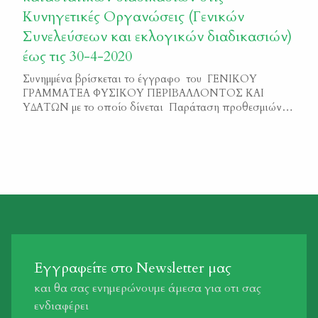
Κυνηγετικές Οργανώσεις (Γενικών
Συνελεύσεων και εκλογικών διαδικασιών)
έως τις 30-4-2020
Συνημμένα βρίσκεται το έγγραφο του ΓΕΝΙΚΟΥ
ΓΡΑΜΜΑΤΕΑ ΦΥΣΙΚΟΥ ΠΕΡΙΒΑΛΛΟΝΤΟΣ ΚΑΙ
ΥΔΑΤΩΝ με το οποίο δίνεται Παράταση προθεσμιών –
Αναβολή των καταστατικών διαδικασιών στις
Κυνηγετικές Οργανώσεις (Γενικών Συνελεύσεων και
εκλογικών διαδικασιών) έως τις 30-4-2020. Η σχετική
παράταση δόθηκε μετά από παρέμβαση της Κ.Σ.Ε. και
της Δ΄ Κ.Ο.Σ.Ε. Παράταση προθεσμιών – Αναβολή των
καταστατικών διαδικασιών στις […]
Εγγραφείτε στο Newsletter μας
και θα σας ενημερώνουμε άμεσα για οτι σας
ενδιαφέρει