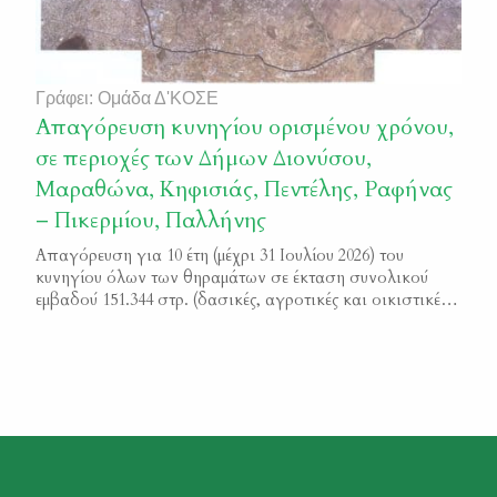
Γράφει: Ομάδα Δ'ΚΟΣΕ
Απαγόρευση κυνηγίου ορισμένου χρόνου,
σε περιοχές των Δήμων Διονύσου,
Μαραθώνα, Κηφισιάς, Πεντέλης, Ραφήνας
– Πικερμίου, Παλλήνης
Απαγόρευση για 10 έτη (μέχρι 31 Ιουλίου 2026) του
κυνηγίου όλων των θηραμάτων σε έκταση συνολικού
εμβαδού 151.344 στρ. (δασικές, αγροτικές και οικιστικές)
στις κτηματικές περιφέρειες των Δήμων Διονύσου,
Μαραθώνα, Κηφισιάς, Πεντέλης, Ραφήνας – Πικερμίου &
Παλλήνης. Φ.Ε.Κ. 2390/Β/2016