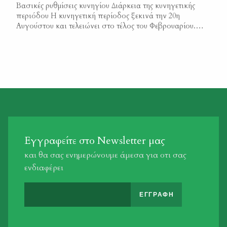
Βασικές ρυθμίσεις κυνηγίου Διάρκεια της κυνηγετικής
δείγματα συλλέχθηκαν από διάφορες περιοχές όπου
περιόδου Η κυνηγετική περίοδος ξεκινά την 20η
ασκείται […]
Αυγούστου και τελειώνει στο τέλος του Φεβρουαρίου.
Παρόλα αυτά η θήρα όλων των θηρεύσιμων ειδών
υπόκειται σε επιπλέον χρονικούς και χωρικούς
περιορισμούς. Άδειες θήρας. Το κυνήγι επιτρέπεται
μόνον στον κάτοχο αδείας θήρας, η οποία εκδίδεται από
την αρμοδία δασική αρχή και είναι […]
Εγγραφείτε στο Newsletter μας
και θα σας ενημερώνουμε άμεσα για οτι σας
ενδιαφέρει