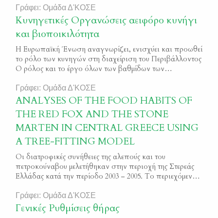
Γράφει: Ομάδα Δ'ΚΟΣΕ
Κυνηγετικές Οργανώσεις αειφόρο κυνήγι
και βιοποικιλότητα
Η Ευρωπαϊκή Ένωση αναγνωρίζει, ενισχύει και προωθεί
το ρόλο των κυνηγών στη διαχείριση του Περιβάλλοντος
Ο ρόλος και το έργο όλων των βαθµίδων των
Κυνηγετικών Οργανώσεων στοχεύουν στην υλοποίηση
των κοινών µε την Ευρωπαϊκή Ένωση στόχων τους:
Γράφει: Ομάδα Δ'ΚΟΣΕ
Προστασία και Ανάπτυξη του Θηραµατικούπλούτου της
ANALYSES OF THE FOOD HABITS OF
χώρας Προώθηση Αειφόρου κυνηγιού στην Ελλάδα και
THE RED FOX AND THE STONE
στην Ευρώπη σύµφωνα µε τις […]
MARTEN IN CENTRAL GREECE USING
A TREE-FITTING MODEL
Οι διατροφικές συνήθειες της αλεπούς και του
πετροκούναβου μελετήθηκαν στην περιοχή της Στερεάς
Ελλάδας κατά την περίοδο 2003 – 2005. Το περιεχόμενο
των στομαχιών από 219 αλεπούδες και 106
πετροκούναβα χαρακτηρίστηκε βάση της προέλευσής
Γράφει: Ομάδα Δ'ΚΟΣΕ
του, σε έξι διακριτές κατηγορίες (θηλαστικά, πουλιά,
Γενικές Ρυθμίσεις θήρας
φυτά, αρθρόποδα, ερπετά- αμφίβια και άλλα). Τα