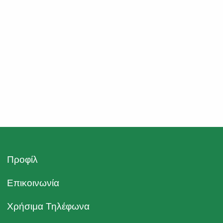
Σαλαμίδι, Μαυρινόρα, Μετόχι Ρη, Αγ. Παρασκευή
Καλάμου, Ζεστάνι, Πύραυλοι, Χιλιοπόταμος Καλάμου,
Αρακέκιε, Προφήτης Ηλίας, Σκιτίθι, Κοτσόφι,
Καλπατσάκι, Γήπεδο Πολυδενδρίου, Κουμπουκούκι
κ.λπ.», Δημοτικών Κοινοτήτων Καλάμου, Καπανδριτίου
και Πολυδενδρίου του Δήμου Ωρωπού και Δημοτικής
Κοινότητας Βαρνάβα του Δήμου Μαραθώνα Ν. Αττικής.
Φ.Ε.Κ. 4065/Β/2018 […]
Προφίλ
Επικοινωνία
Χρήσιμα Τηλέφωνα