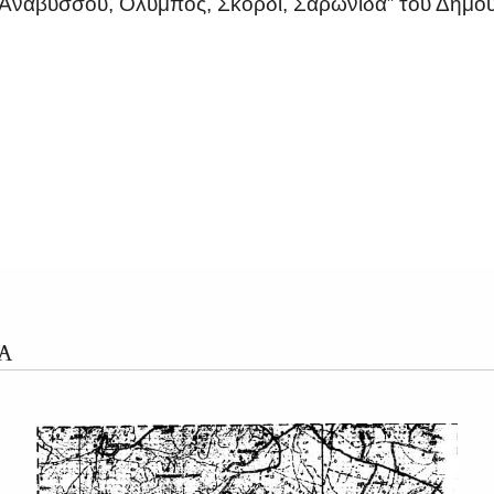
Αναβύσσου, Όλυμπος, Σκορδί, Σαρωνίδα” του Δήμου
Α