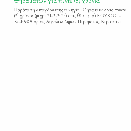
Θηραμάτων για πέντε (5) χρόνια
Παράταση απαγόρευσης κυνηγίου Θηραμάτων για πέντε
(5) χρόνια (μέχρι 31-7-2023) στις θέσεις: α) ΚΟΥΚΟΣ –
ΧΩΡΑΦΑ όρους Αιγάλεω Δήμων Περάματος, Κερατσινίου
– Δραπετσώνας, Νίκαιας – Αγίου Ιωάννη Ρέντη και β)
ΦΑΣΚΟΜΗΛΙΑ Λίμνης Βουλιαγμένης Δήμου Βάρης –
Βούλας -Βουλιαγμένης. Φ.Ε.Κ. 3164/Β/Β2018