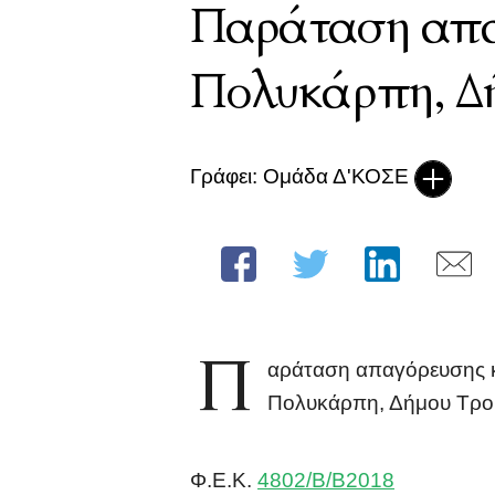
Παράταση απαγ
Πολυκάρπη, Δ
Γράφει: Ομάδα Δ'ΚΟΣΕ
Π
αράταση απαγόρευσης κυ
Πολυκάρπη, Δήμου Τροι
Φ.Ε.Κ.
4802/Β/Β2018