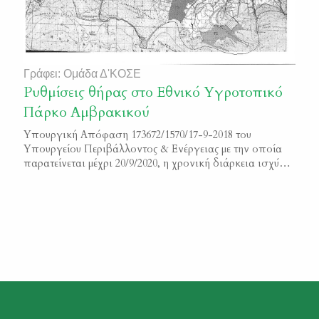
Γράφει: Ομάδα Δ'ΚΟΣΕ
Ρυθμίσεις θήρας στο Εθνικό Υγροτοπικό
Πάρκο Αμβρακικού
Υπουργική Απόφαση 173672/1570/17-9-2018 του
Υπουργείου Περιβάλλοντος & Ενέργειας με την οποία
παρατείνεται μέχρι 20/9/2020, η χρονική διάρκεια ισχύος
των απαγορεύσεων θήρας στη Ζώνη Α΄ και Α1 του
Αμβρακικού κόλπου Φ.Ε.Κ. 4142/Β/2018