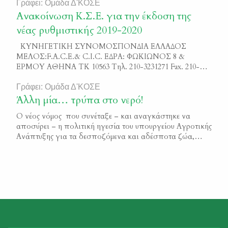
Γράφει: Ομάδα Δ'ΚΟΣΕ
Ανακοίνωση Κ.Σ.Ε. για την έκδοση της
νέας ρυθμιστικής 2019-2020
ΚΥΝΗΓΕΤΙΚΗ ΣΥΝΟΜΟΣΠΟΝΔΙΑ ΕΛΛΑΔΟΣ
ΜΕΛΟΣ:F.A.C.E.& C.I.C. ΕΔΡΑ: ΦΩΚΙΩΝΟΣ 8 &
ΕΡΜΟΥ ΑΘΗΝΑ ΤΚ 10563 Τηλ. 210-3231271 Fax. 210-
3222755 http://www.ksellas.gr, e-mail: info@ksellas.gr
ΑΝΑΚΟΙΝΩΣΗ Με την υπογραφείσα από τον υπουργό
Γράφει: Ομάδα Δ'ΚΟΣΕ
Περιβάλλοντος κ. Κ. Χατζηδάκη, Ρυθμιστική Απόφαση
Άλλη μία… τρύπα στο νερό!
για την περίοδο 2019-2020, επαναλαμβάνεται η
Ο νέος νόμος που συνέταξε – και αναγκάστηκε να
Ρυθμιστική της προηγούμενης περιόδου, πέραν
αποσύρει – η πολιτική ηγεσία του υπουργείου Αγροτικής
ορισμένων ειδικών ρυθμίσεων για τον αγριόχοιρο και το
Ανάπτυξης για τα δεσποζόμενα και αδέσποτα ζώα,
τρυγόνι. […]
έμοιαζε να αφορά έναν άλλο… μακρινό πλανήτη! Το
αρχικό νομοσχέδιο αποτελούσε μία κόλαση ανεδαφικών
περιορισμών, τιμωριών, ποινικών διώξεων και
βαρύτατων χρηματικών προστίμων για τους εκατοντάδες
χιλιάδες κυνηγούς, ή όποιους άλλους πολίτες […]