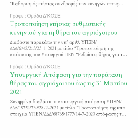
“Καθορισμός ετήσιας συνδρομής των κυνηγών στους
αναγνωρισμένους από το Υπουργείο Περιβάλλοντος και
Ενέργειας, Κυνηγετικούς Συλλόγους” Μπορείτε να
Γράφει: Ομάδα Δ'ΚΟΣΕ
διαβάσετε το κείμενο της απόφαση εδώ ΦΕΚ 4130/Β/2022
Τροποποίηση ετήσιας ρυθμιστικής
κυνηγιού για τη θήρα του αγριόχοιρου
Διαβάστε παρακάτω την υπ’ αριθ. ΥΠΕΝ/
ΔΔΔ/6742/253/23-1-2021 με τίτλο “Τροποποίηση της
απόφασης του Υπουργού ΠΕΝ “Ρυθμίσεις θήρας για την
κυνηγετική περίοδο 2020 – 2021” ΦΕΚ 190/Β/2021
Γράφει: Ομάδα Δ'ΚΟΣΕ
Υπουργική Απόφαση για την παράταση
θήρας του αγριόχοιρου έως τις 31 Μαρτίου
2021
Συνημμένα διαβάστε την υπουργική απόφαση ΥΠΕΝ/
ΔΔΔ/19752/739/28-2-2021 με τίτλο “Τροποποίηση της υπό
στοιχεία ΥΠΕΝ/ΔΔΔ/68735/1777/14-7-2020 απόφασης του
Υπουργού Περιβάλλοντος και Ενέργειας με θέμα
«Ρυθμίσεις θήρας για την κυνηγετική περίοδο 2020 –
2021» (Β’ 3053), όπως αυτή τροποποιήθηκε με την υπό