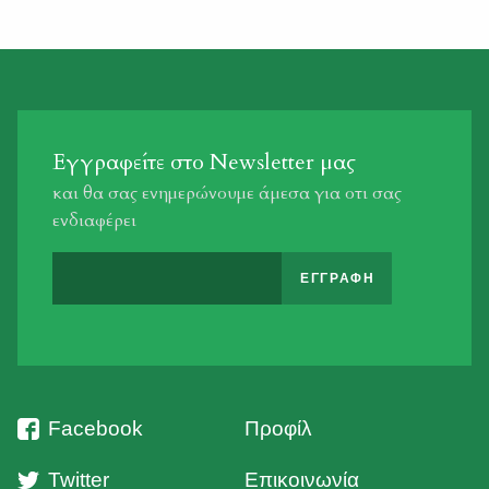
στοιχεία ΥΠΕΝ/ΔΔΔ/6742/253/23.01.2021 απόφαση του
Υφυπουργού Περιβάλλοντος και Ενέργειας (Β’ 190)”
ΦΕΚ 820/Β/2021 Θα θέλαμε να ενημερώσουμε […]
Εγγραφείτε στο Newsletter μας
και θα σας ενημερώνουμε άμεσα για οτι σας
ενδιαφέρει
Facebook
Προφίλ
Twitter
Επικοινωνία